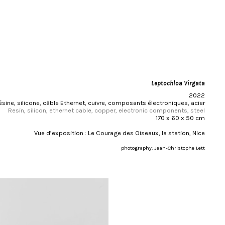
Leptochloa Virgata
2022
ésine, silicone, câble Ethernet, cuivre, composants électroniques, acier
Resin, silicon, ethernet cable, copper, electronic components, steel
170 x 60 x 50 cm
Vue d’exposition : Le Courage des Oiseaux, la station, Nice
photography: Jean-Christophe Lett