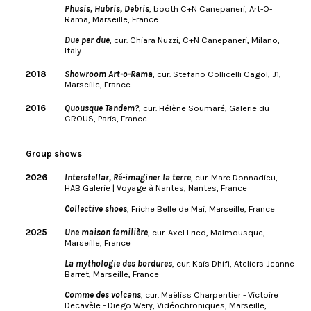
Phusis, Hubris, Debris
, booth C+N Canepaneri, Art-O-
Rama, Marseille, France
Due per due
, cur. Chiara Nuzzi, C+N Canepaneri, Milano,
Italy
2018
Showroom Art-o-Rama
, cur. Stefano Collicelli Cagol, J1,
Marseille, France
2016
Quousque Tandem?
, cur. Hélène Soumaré, Galerie du
CROUS, Paris, France
Group shows
2026
Interstellar, Ré-imaginer la terre
, cur. Marc Donnadieu,
HAB Galerie | Voyage à Nantes, Nantes, France
Collective shoes
, Friche Belle de Mai, Marseille, France
2025
Une maison familière
, cur. Axel Fried, Malmousque,
Marseille, France
La mythologie des bordures
, cur. Kaïs Dhifi, Ateliers Jeanne
Barret, Marseille, France
Comme des volcans
, cur. Maëliss Charpentier - Victoire
Decavèle - Diego Wery, Vidéochroniques, Marseille,