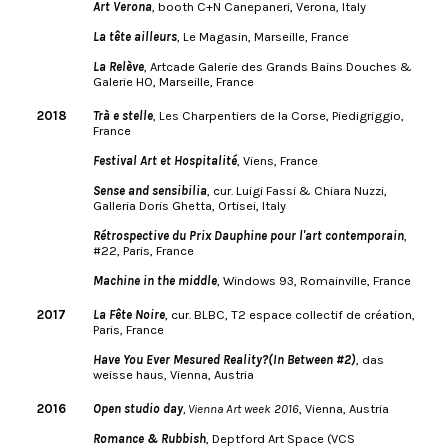
Art Verona
, booth C+N Canepaneri, Verona, Italy
La tête ailleurs
, Le Magasin, Marseille, France
La Relève
, Artcade Galerie des Grands Bains Douches &
Galerie HO, Marseille, France
2018
Trà e stelle
, Les Charpentiers de la Corse, Piedigriggio,
France
Festival Art et Hospitalité
, Viens, France
Sense and sensibilia
, cur. Luigi Fassi & Chiara Nuzzi,
Galleria Doris Ghetta, Ortisei, Italy
Rétrospective du Prix Dauphine pour l'art contemporain
,
#22, Paris, France
Machine in the middle
, Windows 93, Romainville, France
2017
La Fête Noire
, cur. BLBC, T2 espace collectif de création,
Paris, France
Have You Ever Mesured Reality?(In Between #2)
, das
weisse haus, Vienna, Austria
2016
Open studio day
, Vienna Art week 2016
, Vienna, Austria
Romance & Rubbish
, Deptford Art Space (VCS