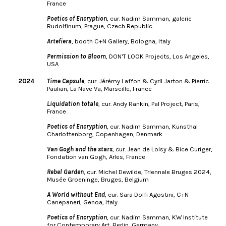
France
Poetics of Encryption
, cur. Nadim Samman, galerie
Rudolfinum, Prague, Czech Republic
Artefiera
, booth C+N Gallery, Bologna, Italy
Permission to Bloom
, DON'T LOOK Projects, Los Angeles,
USA
2024
Time Capsule
, cur. Jérémy Laffon & Cyril Jarton & Pierric
Paulian, La Nave Va, Marseille, France
Liquidation totale
, cur. Andy Rankin, Pal Project, Paris,
France
Poetics of Encryption
, cur. Nadim Samman, Kunsthal
Charlottenborg, Copenhagen, Denmark
Van Gogh and the stars
, cur. Jean de Loisy & Bice Curiger,
Fondation van Gogh, Arles, France
Rebel Garden
, cur. Michel Dewilde, Triennale Bruges 2024,
Musée Groeninge, Bruges, Belgium
A World without End
, cur. Sara Dolfi Agostini, C+N
Canepaneri, Genoa, Italy
Poetics of Encryption
, cur. Nadim Samman, KW Institute
for Contemporary Art, Berlin, Germany