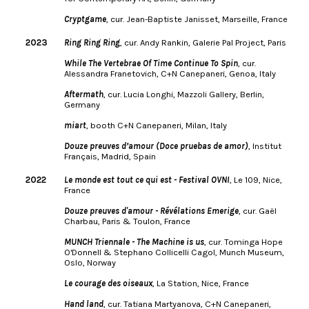
Cryptgame
, cur. Jean-Baptiste Janisset, Marseille, France
2023
Ring Ring Ring
, cur. Andy Rankin, Galerie Pal Project, Paris
While The Vertebrae Of Time Continue To Spin
, cur.
Alessandra Franetovich, C+N Canepaneri, Genoa, Italy
Aftermath
, cur. Lucia Longhi, Mazzoli Gallery, Berlin,
Germany
miart
, booth C+N Canepaneri, Milan, Italy
Douze preuves d’amour (Doce pruebas de amor)
, Institut
Français, Madrid, Spain
2022
Le monde est tout ce qui est - Festival OVNI
, Le 109, Nice,
France
Douze preuves d'amour - Révélations Emerige
, cur. Gaël
Charbau, Paris & Toulon, France
MUNCH Triennale - The Machine is us
, cur. Tominga Hope
O'Donnell & Stephano Collicelli Cagol, Munch Museum,
Oslo, Norway
Le courage des oiseaux
, La Station, Nice, France
Hand land
, cur. Tatiana Martyanova, C+N Canepaneri,