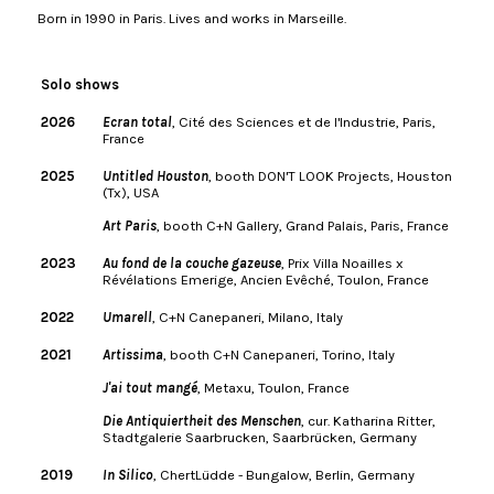
Born in 1990 in Paris. Lives and works in Marseille.
Solo shows
2026
Ecran total
, Cité des Sciences et de l'Industrie, Paris,
France
2025
Untitled Houston
, booth DON'T LOOK Projects, Houston
(Tx), USA
Art Paris
, booth C+N Gallery, Grand Palais, Paris, France
2023
Au fond de la couche gazeuse
, Prix Villa Noailles x
Révélations Emerige, Ancien Evêché, Toulon, France
2022
Umarell
, C+N Canepaneri, Milano, Italy
2021
Artissima
, booth C+N Canepaneri, Torino, Italy
J'ai tout mangé
, Metaxu, Toulon, France
Die Antiquiertheit des Menschen
, cur. Katharina Ritter,
Stadtgalerie Saarbrucken, Saarbrücken, Germany
2019
In Silico
, ChertLüdde - Bungalow, Berlin, Germany