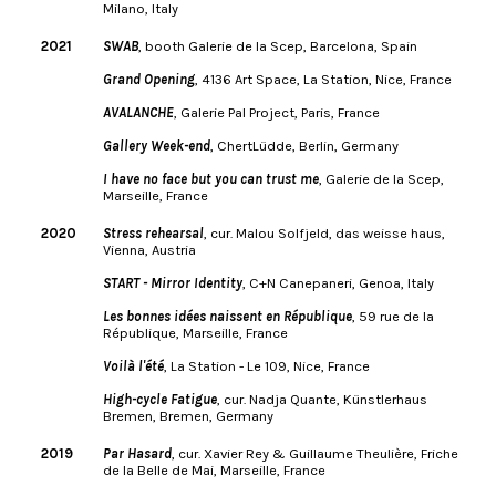
Milano, Italy
2021
SWAB
, booth Galerie de la Scep, Barcelona, Spain
Grand Opening
, 4136 Art Space, La Station, Nice, France
AVALANCHE
, Galerie Pal Project, Paris, France
Gallery Week-end
, ChertLüdde, Berlin, Germany
I have no face but you can trust me
, Galerie de la Scep,
Marseille, France
2020
Stress rehearsal
, cur. Malou Solfjeld, das weisse haus,
Vienna, Austria
START - Mirror Identity
, C+N Canepaneri, Genoa, Italy
Les bonnes idées naissent en République
, 59 rue de la
République, Marseille, France
Voilà l'été
, La Station - Le 109, Nice, France
High-cycle Fatigue
, cur. Nadja Quante, Künstlerhaus
Bremen, Bremen, Germany
2019
Par Hasard
, cur. Xavier Rey & Guillaume Theulière, Friche
de la Belle de Mai, Marseille, France